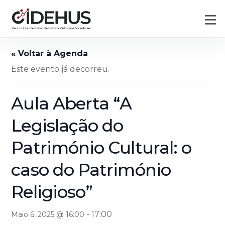
Skip
Back
M
to
To
content
Top
Este evento já decorreu.
Aula Aberta “A
Legislação do
Património Cultural: o
caso do Património
Religioso”
-
17:00
Maio 6, 2025 @ 16:00