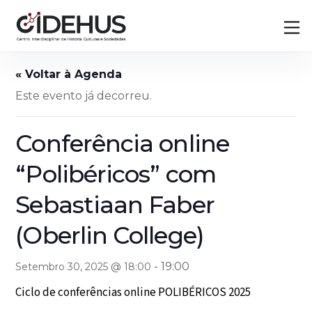
Skip
Back
M
to
To
content
Top
Este evento já decorreu.
Conferência online
“Polibéricos” com
Sebastiaan Faber
(Oberlin College)
-
19:00
Setembro 30, 2025 @ 18:00
Ciclo de conferências online POLIBÉRICOS 2025