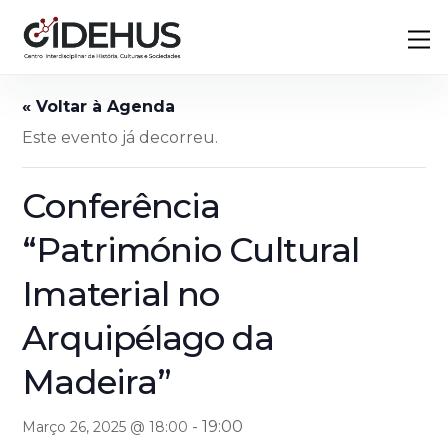
Skip
Back
M
to
To
content
Top
Este evento já decorreu.
Conferência
“Património Cultural
Imaterial no
Arquipélago da
Madeira”
-
19:00
Março 26, 2025 @ 18:00