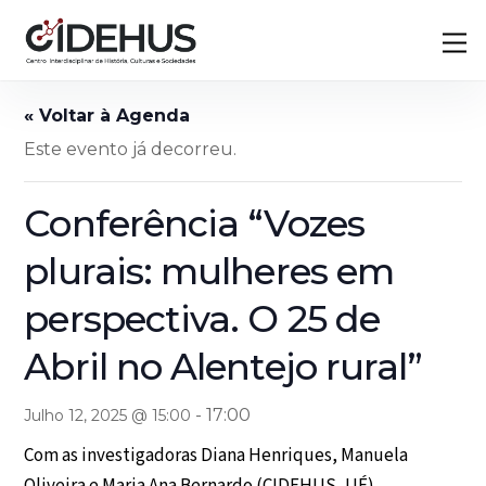
Skip
Back
M
to
To
content
Top
Este evento já decorreu.
Conferência “Vozes
plurais: mulheres em
perspectiva. O 25 de
Abril no Alentejo rural”
-
17:00
Julho 12, 2025 @ 15:00
Com as investigadoras Diana Henriques, Manuela