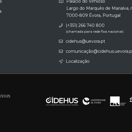
s
Palácio do Vimioso
Largo do Marquês de Marialva, 
a
7000-809 Évora, Portugal
(+351) 266 740 800
(chamada para rede fixa nacional)
cidehus@uevora.pt
comunicação@cidehus.uevora.p
Localização
7/2025