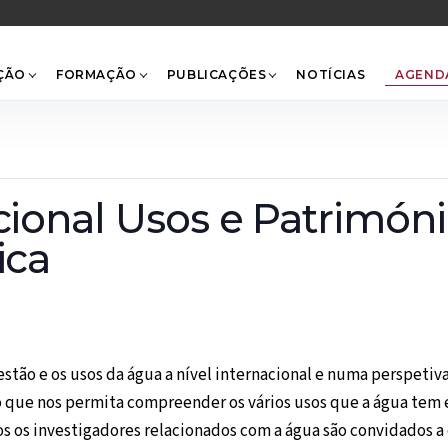
Back
To
Top
ÇÃO
FORMAÇÃO
PUBLICAÇÕES
NOTÍCIAS
AGEND
acional Usos e Patrimó
ica
gestão e os usos da água a nível internacional e numa perspeti
ão que nos permita compreender os vários usos que a água te
dos os investigadores relacionados com a água são convidados 