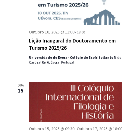
visual
c
i
de
o
Event
n
e
Outubro 10, 2025 @ 11:00
-
18:00
a
Lição Inaugural do Doutoramento em
d
Turismo 2025/26
a
Universidade de Évora - Colégio do Espírito Santo
R. do
t
Cardeal Rei 6, Évora, Portugal
a
.
QUA
15
Outubro 15, 2025 @ 09:30
Outubro 17, 2025 @ 18:00
-