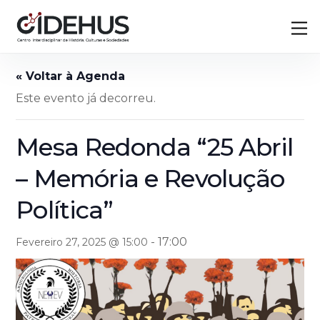
Skip
Back
M
to
To
content
Top
Este evento já decorreu.
Mesa Redonda “25 Abril
– Memória e Revolução
Política”
-
17:00
Fevereiro 27, 2025 @ 15:00