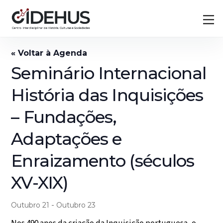
Skip
Back
M
to
To
content
Top
Seminário Internacional
História das Inquisições
– Fundações,
Adaptações e
Enraizamento (séculos
XV-XIX)
-
Outubro 21
Outubro 23