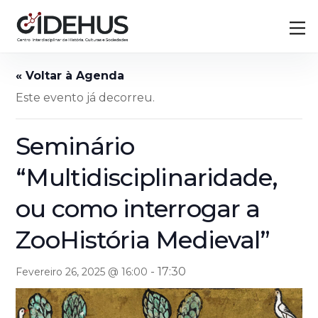
Skip
Back
M
to
To
content
Top
Este evento já decorreu.
Seminário
“Multidisciplinaridade,
ou como interrogar a
ZooHistória Medieval”
-
17:30
Fevereiro 26, 2025 @ 16:00