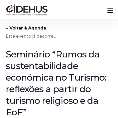
Skip
Back
M
to
To
content
Top
Este evento já decorreu.
Seminário “Rumos da
sustentabilidade
económica no Turismo:
reflexões a partir do
turismo religioso e da
EoF”