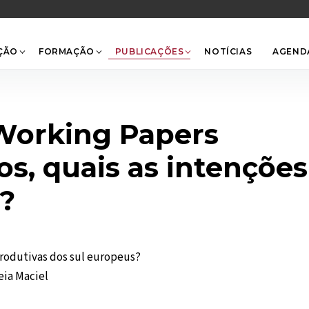
Back
To
Top
ÇÃO
FORMAÇÃO
PUBLICAÇÕES
NOTÍCIAS
AGEND
-Working Papers
os, quais as intençõe
?
produtivas dos sul europeus?
eia Maciel