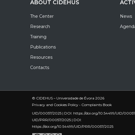
ABOUT CIDEHUS
ACTI
The Center
News
Research
Agend
Training
Publications
Resources
Contacts
© CIDEHUS – Universidade de Évora 2026
Privacy and Cookies Policy
•
Complaints Book
UID/00057/2025 | DOI:
https://doi.org/10.54499/UID/0005
UID/PRR/00057/2025 | DOI:
https://doi.org/10.54499/UID/PRR/00057/2025