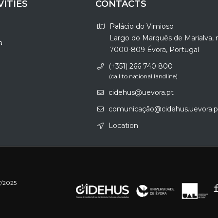
VITIES
CONTACTS
Palácio do Vimioso
Largo do Marquês de Marialva, 
a
7000-809 Évora, Portugal
(+351) 266 740 800
(call to national landline)
cidehus@uevora.pt
comunicação@cidehus.uevora.p
Location
7/2025