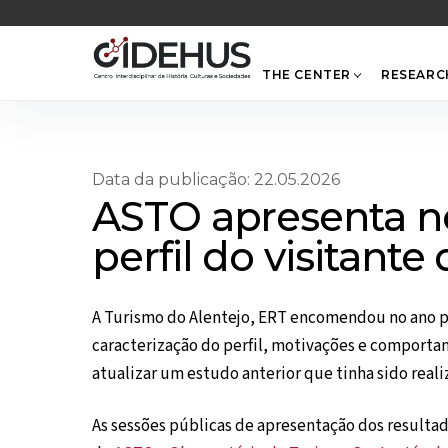
Skip
to
content
THE CENTER
RESEARC
Data da publicação: 22.05.2026
ASTO apresenta n
perfil do visitante
A Turismo do Alentejo, ERT encomendou no ano p
caracterização do perfil, motivações e comportam
atualizar um estudo anterior que tinha sido rea
As sessões públicas de apresentação dos resultado