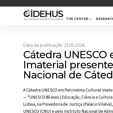
Skip
to
content
THE CENTER
RESEARC
Data da publicação: 21.05.2026
Cátedra UNESCO e
Imaterial present
Nacional de Cáte
A Cátedra UNESCO em Património Cultural Imater
— “UNESCO 80 anos | Educação, Ciência e Cultura p
Lisboa, na Provedoria de Justiça (Palácio Vilalva
UNESCO (CNU) e pelo Instituto Nacional de Admini