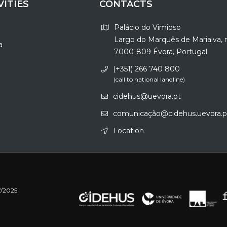
VITIES
CONTACTS
Palácio do Vimioso
Largo do Marquês de Marialva, 
a
7000-809 Évora, Portugal
(+351) 266 740 800
(call to national landline)
cidehus@uevora.pt
comunicação@cidehus.uevora.p
Location
7/2025