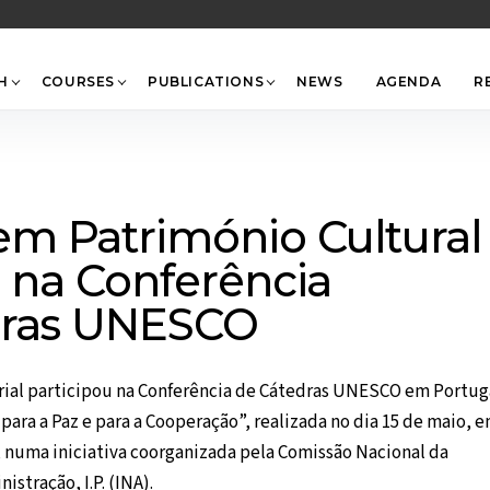
Back
To
Top
H
COURSES
PUBLICATIONS
NEWS
AGENDA
R
m Património Cultural
e na Conferência
dras UNESCO
ial participou na Conferência de Cátedras UNESCO em Portug
ara a Paz e para a Cooperação”, realizada no dia 15 de maio, 
), numa iniciativa coorganizada pela Comissão Nacional da
stração, I.P. (INA).