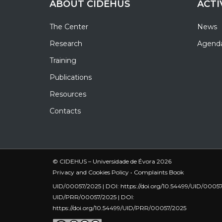
ABOUT CIDEHUS
ACTI
The Center
News
Research
Agend
Training
Publications
Resources
Contacts
© CIDEHUS – Universidade de Évora 2026
Privacy and Cookies Policy
•
Complaints Book
UID/00057/2025 | DOI:
https://doi.org/10.54499/UID/0005
UID/PRR/00057/2025 | DOI:
https://doi.org/10.54499/UID/PRR/00057/2025