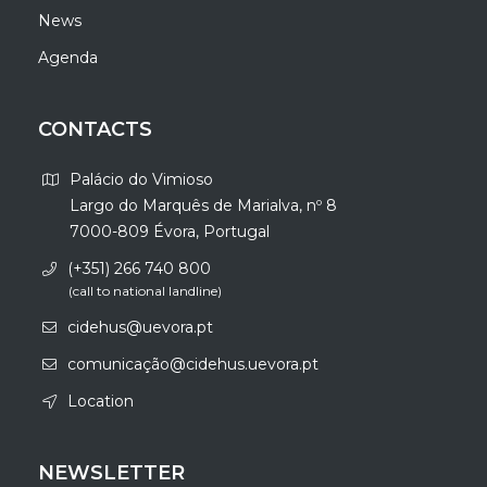
News
Agenda
CONTACTS
Palácio do Vimioso
Largo do Marquês de Marialva, nº 8
7000-809 Évora, Portugal
(+351) 266 740 800
(call to national landline)
cidehus@uevora.pt
comunicação@cidehus.uevora.pt
Location
NEWSLETTER