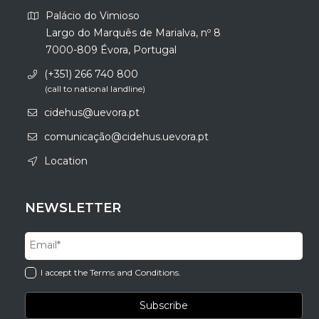
Palácio do Vimioso
Largo do Marquês de Marialva, nº 8
7000-809 Évora, Portugal
(+351) 266 740 800
(call to national landline)
cidehus@uevora.pt
comunicação@cidehus.uevora.pt
Location
NEWSLETTER
I accept the Terms and Conditions.