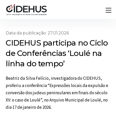
Skip
Back
M
to
To
content
Top
Data da publicação: 27.01.2026
CIDEHUS participa no Ciclo
de Conferências ‘Loulé na
linha do tempo’
Beatriz da Silva Felício, investigadora do CIDEHUS,
proferiu a conferência “Expressões locais da expulsão e
conversão dos judeus peninsulares em finais do século
XV: o caso de Loulé”, no Arquivo Municipal de Loulé, no
dia 17 de janeiro de 2026.