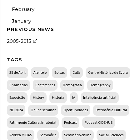
February
January
PREVIOUS NEWS
2005-2013
TAGS
25 de Abril
Alentejo
Bolsas
Calls
Centro Histórico de Évora
Chamadas
Conferences
Demografia
Demography
Exposição
History
História
IA
Inteligência artificial
NEI 2024
Online seminar
Oportunidades
Património Cultural
Património Cultural Imaterial
Podcast
Podcast CIDEHUS
Revista MIDAS
Seminário
Seminário online
Social Sciences