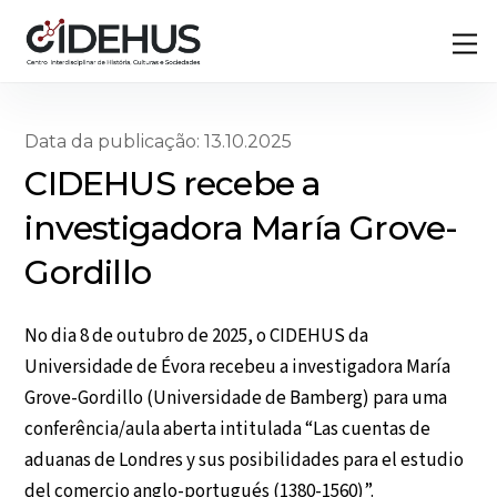
Skip
Back
M
to
To
content
Top
Data da publicação: 13.10.2025
CIDEHUS recebe a
investigadora María Grove-
Gordillo
No dia 8 de outubro de 2025, o CIDEHUS da
Universidade de Évora recebeu a investigadora María
Grove-Gordillo (Universidade de Bamberg) para uma
conferência/aula aberta intitulada “Las cuentas de
aduanas de Londres y sus posibilidades para el estudio
del comercio anglo-portugués (1380-1560)”.