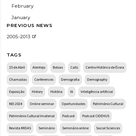
February
January
PREVIOUS NEWS
2005-2013
TAGS
25 de Abril
Alentejo
Bolsas
Calls
Centro Histórico de Évora
Chamadas
Conferences
Demografia
Demography
Exposição
History
História
IA
Inteligência artificial
NEI 2024
Online seminar
Oportunidades
Património Cultural
Património Cultural Imaterial
Podcast
Podcast CIDEHUS
Revista MIDAS
Seminário
Seminário online
Social Sciences