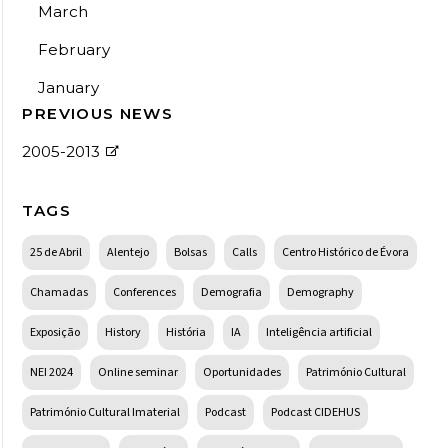
March
February
January
PREVIOUS NEWS
2005-2013
TAGS
25 de Abril
Alentejo
Bolsas
Calls
Centro Histórico de Évora
Chamadas
Conferences
Demografia
Demography
Exposição
History
História
IA
Inteligência artificial
NEI 2024
Online seminar
Oportunidades
Património Cultural
Património Cultural Imaterial
Podcast
Podcast CIDEHUS