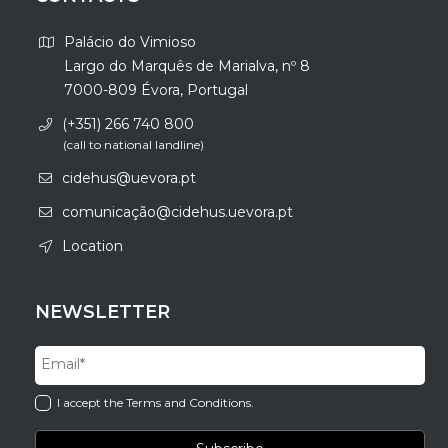
Palácio do Vimioso
Largo do Marquês de Marialva, nº 8
7000-809 Évora, Portugal
(+351) 266 740 800
(call to national landline)
cidehus@uevora.pt
comunicação@cidehus.uevora.pt
Location
NEWSLETTER
I accept the Terms and Conditions.