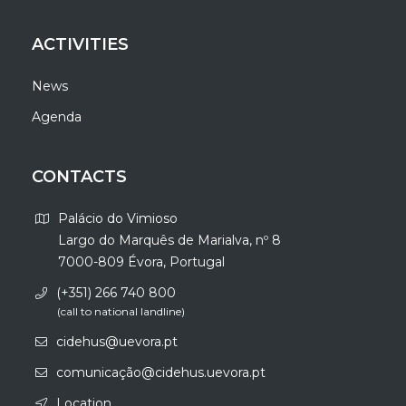
ACTIVITIES
News
Agenda
CONTACTS
Palácio do Vimioso
Largo do Marquês de Marialva, nº 8
7000-809 Évora, Portugal
(+351) 266 740 800
(call to national landline)
cidehus@uevora.pt
comunicação@cidehus.uevora.pt
Location