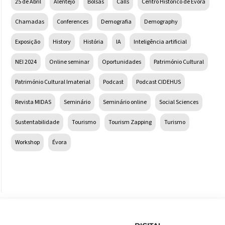
25 de Abril
Alentejo
Bolsas
Calls
Centro Histórico de Évora
Chamadas
Conferences
Demografia
Demography
Exposição
History
História
IA
Inteligência artificial
NEI 2024
Online seminar
Oportunidades
Património Cultural
Património Cultural Imaterial
Podcast
Podcast CIDEHUS
Revista MIDAS
Seminário
Seminário online
Social Sciences
Sustentabilidade
Tourismo
Tourism Zapping
Turismo
Workshop
Évora