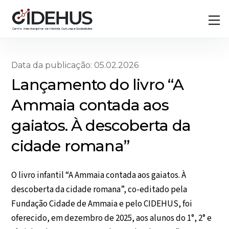
Skip
Back
M
to
To
content
Top
Data da publicação: 05.02.2026
Lançamento do livro “A
Ammaia contada aos
gaiatos. À descoberta da
cidade romana”
O livro infantil “A Ammaia contada aos gaiatos. À
descoberta da cidade romana”, co-editado pela
Fundação Cidade de Ammaia e pelo CIDEHUS, foi
oferecido, em dezembro de 2025, aos alunos do 1°, 2° e