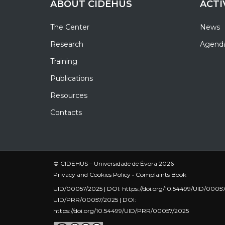
ABOUT CIDEHUS
ACTI
The Center
News
Research
Agend
Training
Publications
Resources
Contacts
© CIDEHUS – Universidade de Évora 2026
Privacy and Cookies Policy
•
Complaints Book
UID/00057/2025 | DOI:
https://doi.org/10.54499/UID/0005
UID/PRR/00057/2025 | DOI:
https://doi.org/10.54499/UID/PRR/00057/2025