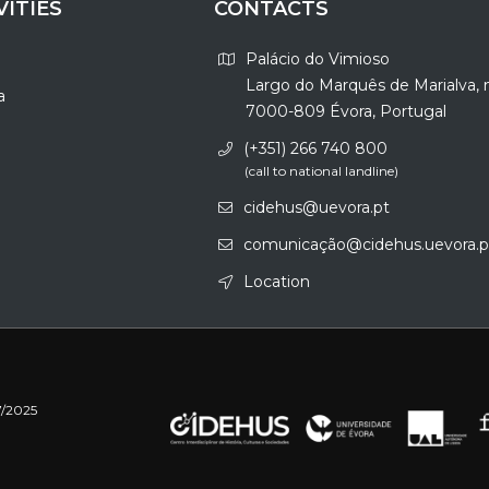
VITIES
CONTACTS
Palácio do Vimioso
Largo do Marquês de Marialva, 
a
7000-809 Évora, Portugal
(+351) 266 740 800
(call to national landline)
cidehus@uevora.pt
comunicação@cidehus.uevora.p
Location
7/2025