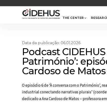
Skip
to
content
THE CENTER
RESEARC
Data da publicação: 06.01.2026
Podcast CIDEHUS 
Património’: epis
Cardoso de Matos
O episódio 6 de ‘À conversa com o Património’, r
industrial conectando narrativas plurais’ (coord
dedicado a Ana Cardoso de Matos – professora em