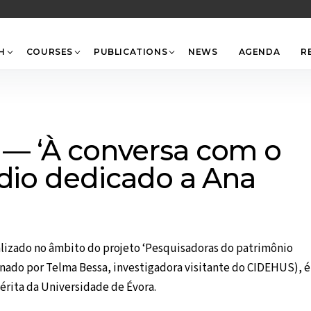
Back
To
Top
H
COURSES
PUBLICATIONS
NEWS
AGENDA
R
— ‘À conversa com o
ódio dedicado a Ana
ealizado no âmbito do projeto ‘Pesquisadoras do patrimônio
enado por Telma Bessa, investigadora visitante do CIDEHUS), é
érita da Universidade de Évora.