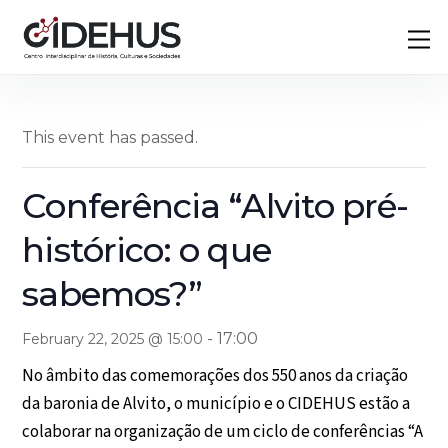
Skip
Back
M
to
To
content
Top
This event has passed.
Conferência “Alvito pré-
histórico: o que
sabemos?”
-
17:00
February 22, 2025 @ 15:00
No âmbito das comemorações dos 550 anos da criação
da baronia de Alvito, o município e o CIDEHUS estão a
colaborar na organização de um ciclo de conferências “A