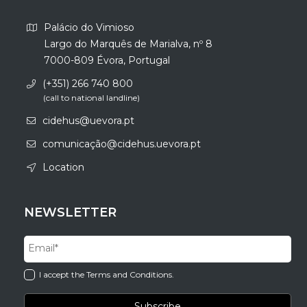
Palácio do Vimioso
Largo do Marquês de Marialva, nº 8
7000-809 Évora, Portugal
(+351) 266 740 800
(call to national landline)
cidehus@uevora.pt
comunicação@cidehus.uevora.pt
Location
NEWSLETTER
I accept the Terms and Conditions.