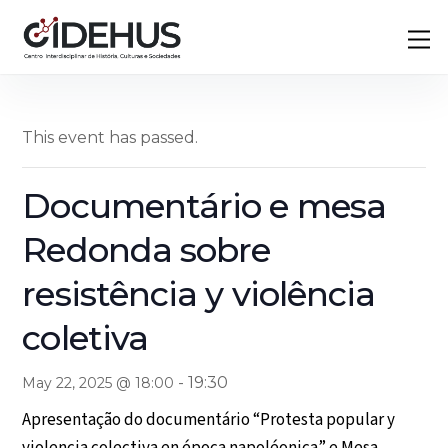
Skip
Back
M
to
To
content
Top
This event has passed.
Documentário e mesa
Redonda sobre
resistência y violência
coletiva
-
19:30
May 22, 2025 @ 18:00
Apresentação do documentário “Protesta popular y