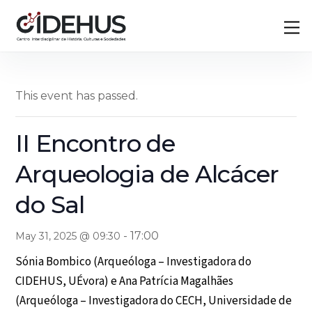
Skip
Back
M
to
To
content
Top
This event has passed.
II Encontro de
Arqueologia de Alcácer
do Sal
-
17:00
May 31, 2025 @ 09:30
Sónia Bombico (Arqueóloga – Investigadora do
CIDEHUS, UÉvora) e Ana Patrícia Magalhães
(Arqueóloga – Investigadora do CECH, Universidade de