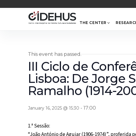
Skip
to
content
THE CENTER
RESEARC
This event has passed.
III Ciclo de Confe
Lisboa: De Jorge 
Ramalho (1914-200
-
17:00
January 16, 2025 @ 15:30
1.ª Sessão:
“João António de Aguiar (1906-1974)”, proferida 