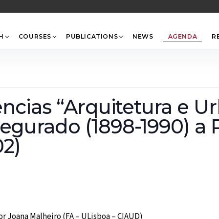
Back
To
Top
H
COURSES
PUBLICATIONS
NEWS
AGENDA
R
rências “Arquitetura e
Segurado (1898-1990) a 
2)
por Joana Malheiro (FA – ULisboa – CIAUD)