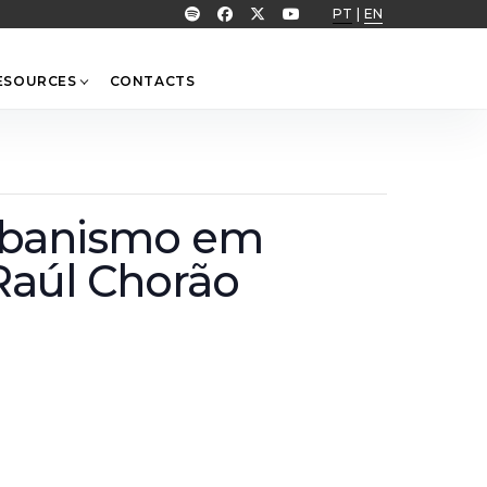
PT
|
EN
ESOURCES
CONTACTS
 Urbanismo em
Raúl Chorão