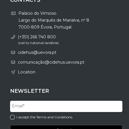
Palácio do Vimioso
Largo do Marquês de Marialva, nº 8
7000-809 Évora, Portugal
(+351) 266 740 800
(call to national landline)
cidehus@uevora.pt
comunicação@cidehus.uevora.pt
Location
NEWSLETTER
I accept the Terms and Conditions.