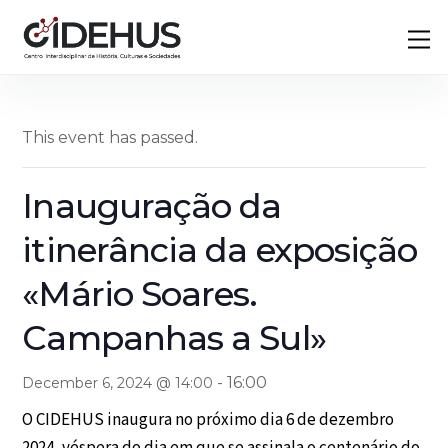
Skip
Back
M
to
To
content
Top
This event has passed.
Inauguração da
itinerância da exposição
«Mário Soares.
Campanhas a Sul»
-
16:00
December 6, 2024 @ 14:00
O CIDEHUS inaugura no próximo dia 6 de dezembro