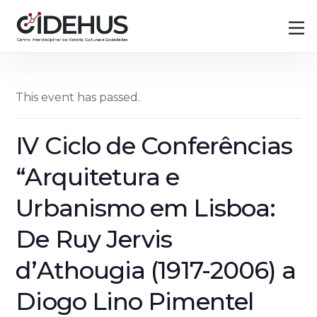
Skip
Back
M
to
To
content
Top
This event has passed.
IV Ciclo de Conferências
“Arquitetura e
Urbanismo em Lisboa:
De Ruy Jervis
d’Athougia (1917-2006) a
Diogo Lino Pimentel