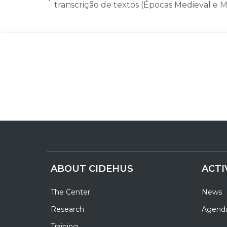
transcrição de textos (Épocas Medieval e 
ABOUT CIDEHUS
ACTI
The Center
News
Research
Agend
Training