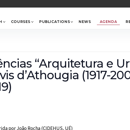
Back
To
Top
H
COURSES
PUBLICATIONS
NEWS
AGENDA
R
rências “Arquitetura e
vis d’Athougia (1917-20
19)
erida por João Rocha (CIDEHUS, UÉ)