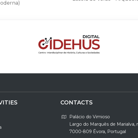
Moderna)
VITIES
CONTACTS
Palácio do Vimioso
Largo do Marquês de Marialva, 
a
7000-809 Évora, Portugal