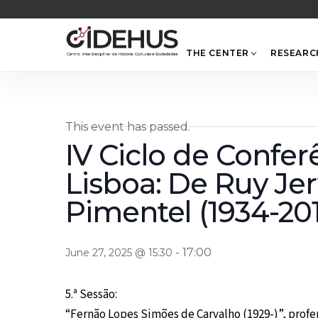
Skip
to
content
THE CENTER
RESEARC
This event has passed.
IV Ciclo de Confe
Lisboa: De Ruy Jer
Pimentel (1934-20
-
17:00
June 27, 2025 @ 15:30
5.ª Sessão:
“Fernão Lopes Simões de Carvalho (1929-)”, prof