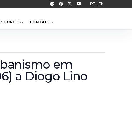
PT
|
EN
ESOURCES
CONTACTS
 Urbanismo em
06) a Diogo Lino