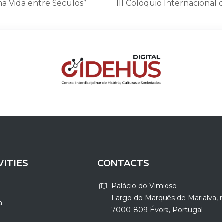
ma Vida entre Séculos”
III Colóquio Internacional d
VITIES
CONTACTS
Palácio do Vimioso
Largo do Marquês de Marialva, 
a
7000-809 Évora, Portugal