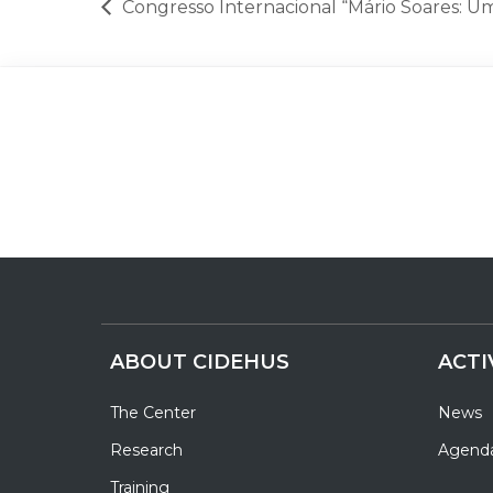
Congresso Internacional “Mário Soares: U
ABOUT CIDEHUS
ACTI
The Center
News
Research
Agend
Training