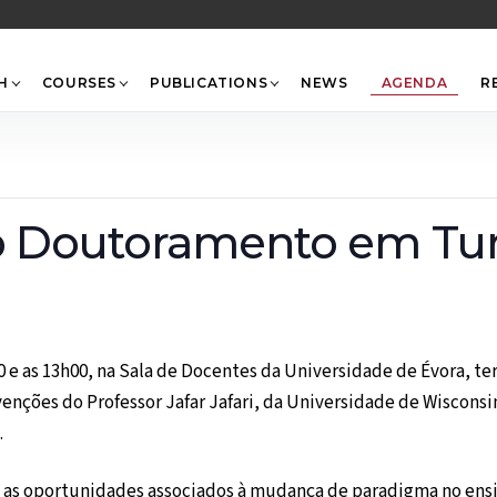
Back
To
Top
H
COURSES
PUBLICATIONS
NEWS
AGENDA
R
do Doutoramento em Tu
 e as 13h00, na Sala de Docentes da Universidade de Évora, te
nções do Professor Jafar Jafari, da Universidade de Wisconsi
.
 as oportunidades associados à mudança de paradigma no ensin