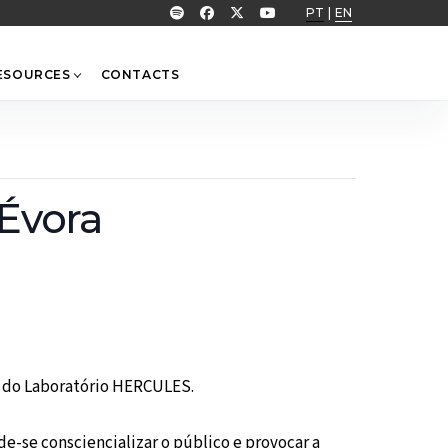
PT
|
EN
ESOURCES
CONTACTS
 Évora
és do Laboratório HERCULES.
de-se consciencializar o público e provocar a