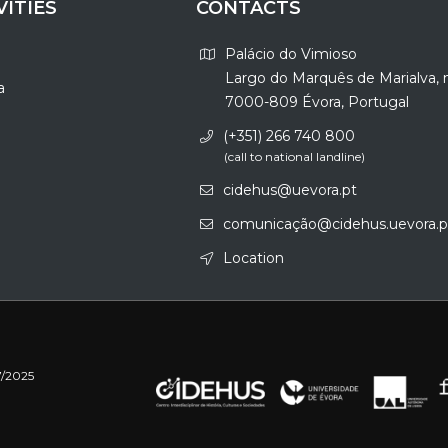
VITIES
CONTACTS
Palácio do Vimioso
Largo do Marquês de Marialva, 
a
7000-809 Évora, Portugal
(+351) 266 740 800
(call to national landline)
cidehus@uevora.pt
comunicação@cidehus.uevora.p
Location
7/2025