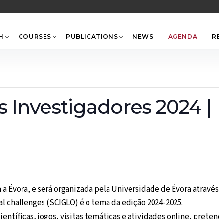
Back
To
Top
H
COURSES
PUBLICATIONS
NEWS
AGENDA
R
 Investigadores 2024 |
a a Évora, e será organizada pela Universidade de Évora atrav
bal challenges (SCIGLO) é o tema da edição 2024-2025.
entíficas, jogos, visitas temáticas e atividades online, preten