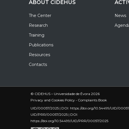
ABOUT CIDEHUS
ACTI
The Center
News
Research
Agend
Training
Publications
Resources
Contacts
© CIDEHUS – Universidade de Évora 2026
Privacy and Cookies Policy
•
Complaints Book
UID/00057/2025 | DOI:
https://doi.org/10.54499/UID/0005
UID/PRR/00057/2025 | DOI:
https://doi.org/10.54499/UID/PRR/00057/2025