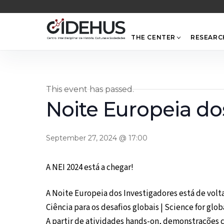
Skip
to
content
THE CENTER
RESEARC
This event has passed.
Noite Europeia dos
September 27, 2024 @ 17:00
A NEI 2024 está a chegar!
A Noite Europeia dos Investigadores está de volt
Ciência para os desafios globais | Science for glo
A partir de atividades hands-on, demonstrações ci