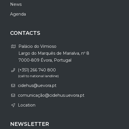
News
Agenda
CONTACTS
Palácio do Vimioso
Largo do Marquês de Marialva, nº 8
7000-809 Évora, Portugal
(+351) 266 740 800
(call to national landline)
cidehus@uevora.pt
comunicação@cidehus.uevora.pt
Location
NEWSLETTER