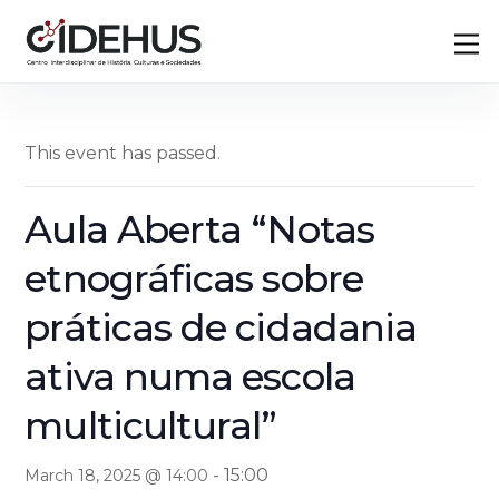
Skip
Back
M
to
To
content
Top
This event has passed.
Aula Aberta “Notas
etnográficas sobre
práticas de cidadania
ativa numa escola
multicultural”
-
15:00
March 18, 2025 @ 14:00