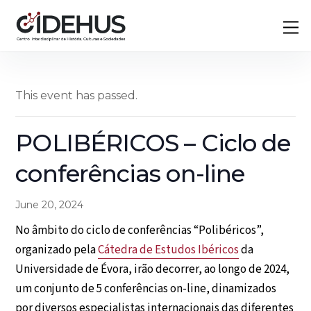
Skip
Back
M
to
To
content
Top
This event has passed.
POLIBÉRICOS – Ciclo de
conferências on-line
June 20, 2024
No âmbito do ciclo de conferências “Polibéricos”,
organizado pela
Cátedra de Estudos Ibéricos
da
Universidade de Évora, irão decorrer, ao longo de 2024,
um conjunto de 5 conferências on-line, dinamizados
por diversos especialistas internacionais das diferentes