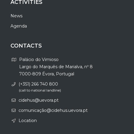
ACTIVITIES
News
Agenda
CONTACTS
Palácio do Vimioso
Largo do Marquês de Marialva, nº 8
7000-809 Évora, Portugal
(+351) 266 740 800
(call to national landline)
cidehus@uevora.pt
comunicação@cidehus.uevora.pt
Location