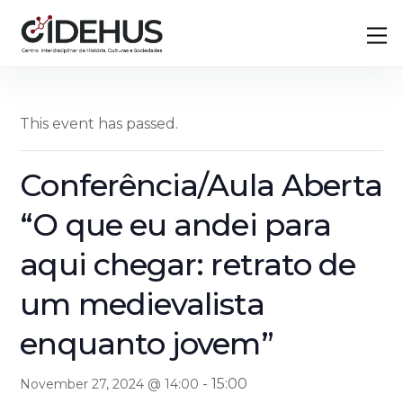
Skip
Back
M
to
To
content
Top
This event has passed.
Conferência/Aula Aberta
“O que eu andei para
aqui chegar: retrato de
um medievalista
enquanto jovem”
-
15:00
November 27, 2024 @ 14:00