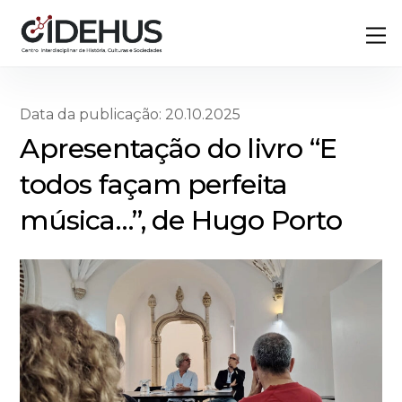
Skip
Back
M
to
To
content
Top
Data da publicação: 20.10.2025
Apresentação do livro “E
todos façam perfeita
música…”, de Hugo Porto