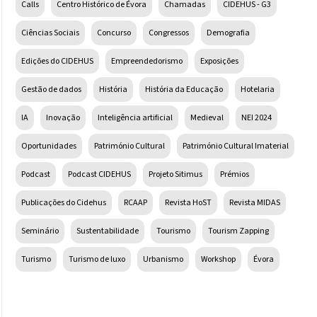
Calls
Centro Histórico de Évora
Chamadas
CIDEHUS - G3
Ciências Sociais
Concurso
Congressos
Demografia
Edições do CIDEHUS
Empreendedorismo
Exposições
Gestão de dados
História
História da Educação
Hotelaria
IA
Inovação
Inteligência artificial
Medieval
NEI 2024
Oportunidades
Património Cultural
Património Cultural Imaterial
Podcast
Podcast CIDEHUS
Projeto Sitimus
Prémios
Publicações do Cidehus
RCAAP
Revista HoST
Revista MIDAS
Seminário
Sustentabilidade
Tourismo
Tourism Zapping
Turismo
Turismo de luxo
Urbanismo
Workshop
Évora