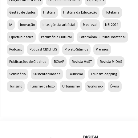
Edições do CIDEHUS
Empreendedorismo
Exposições
Gestão de dados
História
História da Educação
Hotelaria
IA
Inovação
Inteligência artificial
Medieval
NEI 2024
Oportunidades
Património Cultural
Património Cultural Imaterial
Podcast
Podcast CIDEHUS
Projeto Sitimus
Prémios
Publicações do Cidehus
RCAAP
Revista HoST
Revista MIDAS
Seminário
Sustentabilidade
Tourismo
Tourism Zapping
Turismo
Turismo de luxo
Urbanismo
Workshop
Évora