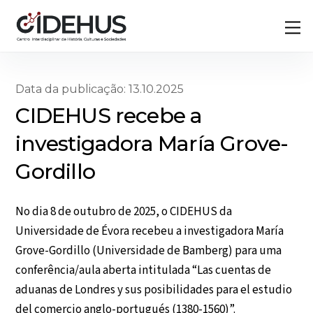
Skip
Back
M
to
To
content
Top
Data da publicação: 13.10.2025
CIDEHUS recebe a
investigadora María Grove-
Gordillo
No dia 8 de outubro de 2025, o CIDEHUS da
Universidade de Évora recebeu a investigadora María
Grove-Gordillo (Universidade de Bamberg) para uma
conferência/aula aberta intitulada “Las cuentas de
aduanas de Londres y sus posibilidades para el estudio
del comercio anglo-portugués (1380-1560)”.