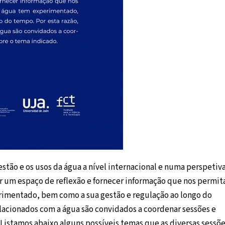
gestão e os usos da água a nível internacional e numa perspetiv
r um espaço de reflexão e fornecer informação que nos permit
rimentado, bem como a sua gestão e regulação ao longo do
elacionados com a água são convidados a coordenar sessões e
Listamos abaixo alguns possíveis temas que as diversas sessõ