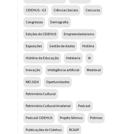
CIDEHUS - G3
Ciências Sociais
Concurso
Congressos
Demografia
Edições do CIDEHUS
Empreendedorismo
Exposições
Gestão de dados
História
História da Educação
Hotelaria
IA
Inovação
Inteligência artificial
Medieval
NEI 2024
Oportunidades
Património Cultural
Património Cultural Imaterial
Podcast
Podcast CIDEHUS
Projeto Sitimus
Prémios
Publicações do Cidehus
RCAAP