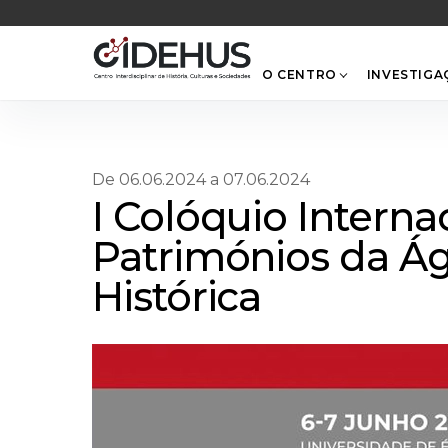
Skip
to
content
O CENTRO
INVESTIGA
De 06.06.2024 a 07.06.2024
I Colóquio Interna
Patrimónios da Á
Histórica