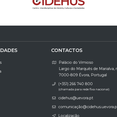
IDADES
CONTACTOS
s
Palácio do Vimioso
Largo do Marquês de Marialva, 
a
7000-809 Évora, Portugal
(+351) 266 740 800
(chamada para rede fixa nacional)
cidehus@uevora.pt
comunicação@cidehus.uevora.p
Localização