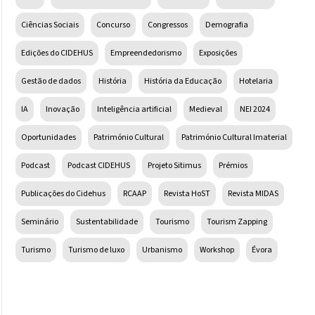
Ciências Sociais
Concurso
Congressos
Demografia
Edições do CIDEHUS
Empreendedorismo
Exposições
Gestão de dados
História
História da Educação
Hotelaria
IA
Inovação
Inteligência artificial
Medieval
NEI 2024
Oportunidades
Património Cultural
Património Cultural Imaterial
Podcast
Podcast CIDEHUS
Projeto Sitimus
Prémios
Publicações do Cidehus
RCAAP
Revista HoST
Revista MIDAS
Seminário
Sustentabilidade
Tourismo
Tourism Zapping
Turismo
Turismo de luxo
Urbanismo
Workshop
Évora