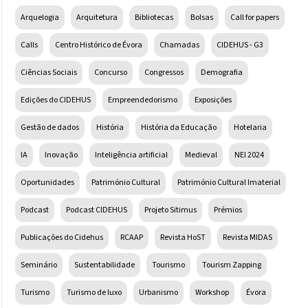
Arquelogia
Arquitetura
Bibliotecas
Bolsas
Call for papers
Calls
Centro Histórico de Évora
Chamadas
CIDEHUS - G3
Ciências Sociais
Concurso
Congressos
Demografia
Edições do CIDEHUS
Empreendedorismo
Exposições
Gestão de dados
História
História da Educação
Hotelaria
IA
Inovação
Inteligência artificial
Medieval
NEI 2024
Oportunidades
Património Cultural
Património Cultural Imaterial
Podcast
Podcast CIDEHUS
Projeto Sitimus
Prémios
Publicações do Cidehus
RCAAP
Revista HoST
Revista MIDAS
Seminário
Sustentabilidade
Tourismo
Tourism Zapping
Turismo
Turismo de luxo
Urbanismo
Workshop
Évora