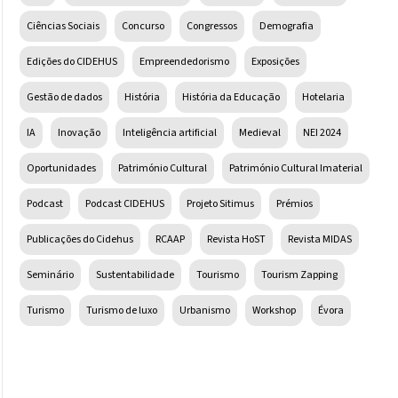
Ciências Sociais
Concurso
Congressos
Demografia
Edições do CIDEHUS
Empreendedorismo
Exposições
Gestão de dados
História
História da Educação
Hotelaria
IA
Inovação
Inteligência artificial
Medieval
NEI 2024
Oportunidades
Património Cultural
Património Cultural Imaterial
Podcast
Podcast CIDEHUS
Projeto Sitimus
Prémios
Publicações do Cidehus
RCAAP
Revista HoST
Revista MIDAS
Seminário
Sustentabilidade
Tourismo
Tourism Zapping
Turismo
Turismo de luxo
Urbanismo
Workshop
Évora