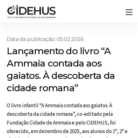
Skip
Back
M
to
To
content
Top
Data da publicação: 05.02.2026
Lançamento do livro “A
Ammaia contada aos
gaiatos. À descoberta da
cidade romana”
O livro infantil “A Ammaia contada aos gaiatos. À
descoberta da cidade romana”, co-editado pela
Fundação Cidade de Ammaia e pelo CIDEHUS, foi
oferecido, em dezembro de 2025, aos alunos do 1°, 2° e