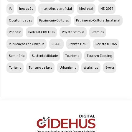
IA
Inovação
Inteligência artificial
Medieval
NEI 2024
Oportunidades
Património Cultural
Património Cultural Imaterial
Podcast
Podcast CIDEHUS
Projeto Sitimus
Prémios
Publicações do Cidehus
RCAAP
Revista HoST
Revista MIDAS
Seminário
Sustentabilidade
Tourismo
Tourism Zapping
Turismo
Turismo de luxo
Urbanismo
Workshop
Évora