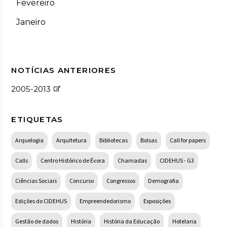
Fevereiro
Janeiro
NOTÍCIAS ANTERIORES
2005-2013
ETIQUETAS
Arquelogia
Arquitetura
Bibliotecas
Bolsas
Call for papers
Calls
Centro Histórico de Évora
Chamadas
CIDEHUS - G3
Ciências Sociais
Concurso
Congressos
Demografia
Edições do CIDEHUS
Empreendedorismo
Exposições
Gestão de dados
História
História da Educação
Hotelaria