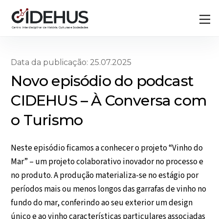
Skip
Back
M
to
To
content
Top
Data da publicação: 25.07.2025
Novo episódio do podcast
CIDEHUS – À Conversa com
o Turismo
Neste episódio ficamos a conhecer o projeto “Vinho do
Mar” – um projeto colaborativo inovador no processo e
no produto. A produção materializa-se no estágio por
períodos mais ou menos longos das garrafas de vinho no
fundo do mar, conferindo ao seu exterior um design
único e ao vinho características particulares associadas