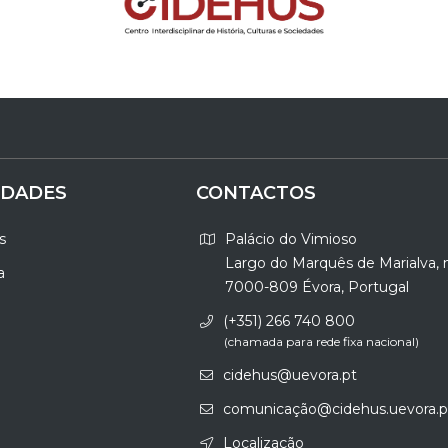
IDADES
CONTACTOS
s
Palácio do Vimioso
Largo do Marquês de Marialva, 
a
7000-809 Évora, Portugal
(+351) 266 740 800
(chamada para rede fixa nacional)
cidehus@uevora.pt
comunicação@cidehus.uevora.p
Localização