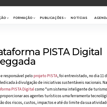
Back
To
Top
ÇÃO
FORMAÇÃO
PUBLICAÇÕES
NOTÍCIAS
AGEND
ataforma PISTA Digital
 Peggada
 e responsável pelo
projeto PISTA
, foi entrevistado, no dia 11 
dedicada à divulgação de iniciativas sustentáveis nacionais. N
aforma PISTA Digital
como “um sistema inteligente de turism
 proporcionar aos agentes turísticos uma ferramenta tecnológ
o dos riscos, custos, impactos e até do limite da sua atividad