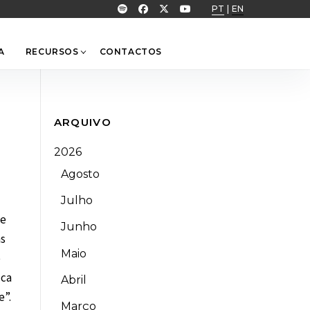
PT
|
EN
A
RECURSOS
CONTACTOS
ARQUIVO
2026
Agosto
Julho
de
Junho
as
Maio
o
ica
Abril
e”.
Março