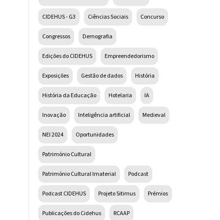
CIDEHUS - G3
Ciências Sociais
Concurso
Congressos
Demografia
Edições do CIDEHUS
Empreendedorismo
Exposições
Gestão de dados
História
História da Educação
Hotelaria
IA
Inovação
Inteligência artificial
Medieval
NEI 2024
Oportunidades
Património Cultural
Património Cultural Imaterial
Podcast
Podcast CIDEHUS
Projeto Sitimus
Prémios
Publicações do Cidehus
RCAAP