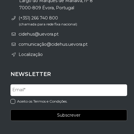
Largo do Marquês de Marialva, nº 8
7000-809 Évora, Portugal
(+351) 266 740 800
(chamada para rede fixa nacional)
cidehus@uevora.pt
comunicação@cidehus.uevora.pt
Localização
NEWSLETTER
Aceito os Termos e Condições.