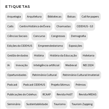
ETIQUETAS
Arquelogia
Arquitetura
Bibliotecas
Bolsas
Call for papers
Calls
Centro Histórico de Évora
Chamadas
CIDEHUS - G3
Ciências Sociais
Concurso
Congressos
Demografia
Edições do CIDEHUS
Empreendedorismo
Exposições
Gestão de dados
História
História da Educação
Hotelaria
IA
Inovação
Inteligência artificial
Medieval
NEI 2024
Oportunidades
Património Cultural
Património Cultural Imaterial
Podcast
Podcast CIDEHUS
Projeto Sitimus
Prémios
Publicações do Cidehus
RCAAP
Revista HoST
Revista MIDAS
Seminário
Sustentabilidade
Tourismo
Tourism Zapping