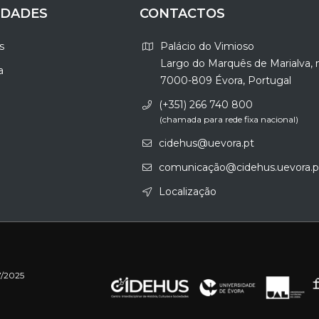
IDADES
CONTACTOS
s
Palácio do Vimioso
Largo do Marquês de Marialva, 
a
7000-809 Évora, Portugal
(+351) 266 740 800
(chamada para rede fixa nacional)
cidehus@uevora.pt
comunicação@cidehus.uevora.p
Localização
7/2025