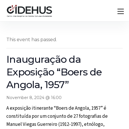
Skip
Back
M
to
To
content
Top
This event has passed.
Inauguração da
Exposição “Boers de
Angola, 1957”
November 8, 2024 @ 16:00
A exposição itinerante “Boers de Angola, 1957” é
constituída por um conjunto de 27 fotografias de
Manuel Viegas Guerreiro (1912-1997), etnólogo,