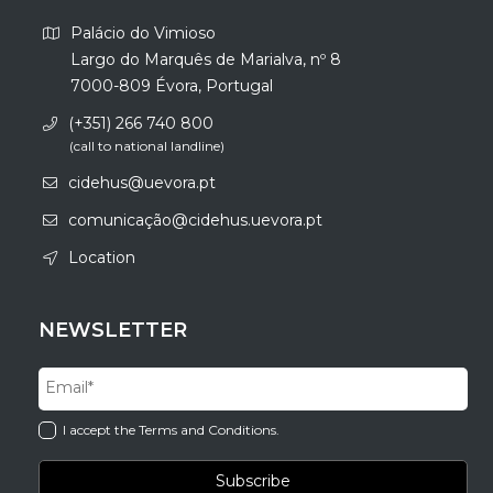
Palácio do Vimioso
Largo do Marquês de Marialva, nº 8
7000-809 Évora, Portugal
(+351) 266 740 800
(call to national landline)
cidehus@uevora.pt
comunicação@cidehus.uevora.pt
Location
NEWSLETTER
I accept the Terms and Conditions.