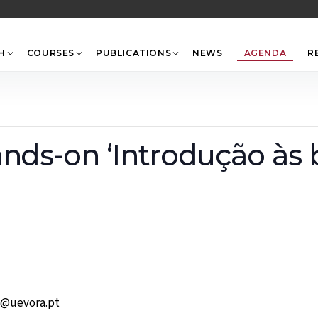
Back
To
Top
H
COURSES
PUBLICATIONS
NEWS
AGENDA
R
ands-on ‘Introdução às
s@uevora.pt