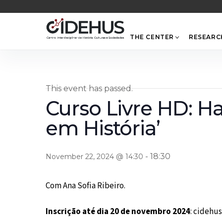
Skip
to
content
THE CENTER
RESEARC
This event has passed.
Curso Livre HD: H
em História’
-
18:30
November 22, 2024 @ 14:30
Com Ana Sofia Ribeiro.
Inscrição até dia 20 de novembro 2024
: cidehu