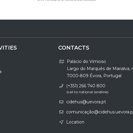
VITIES
CONTACTS
Palácio do Vimioso
Largo do Marquês de Marialva, 
a
7000-809 Évora, Portugal
(+351) 266 740 800
(call to national landline)
cidehus@uevora.pt
comunicação@cidehus.uevora.p
Location