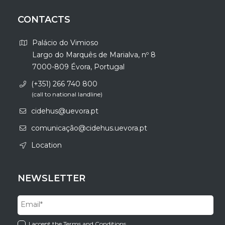
CONTACTS
Palácio do Vimioso
Largo do Marquês de Marialva, nº 8
7000-809 Évora, Portugal
(+351) 266 740 800
(call to national landline)
cidehus@uevora.pt
comunicação@cidehus.uevora.pt
Location
NEWSLETTER
I accept the Terms and Conditions.