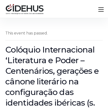
Skip
Back
M
to
To
content
Top
This event has passed.
Colóquio Internacional
‘Literatura e Poder –
Centenários, gerações e
cânone literário na
configuração das
identidades ibéricas (s.