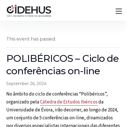
Skip
Back
M
to
To
content
Top
This event has passed.
POLIBÉRICOS – Ciclo de
conferências on-line
September 26, 2024
No âmbito do ciclo de conferências “Polibéricos”,
organizado pela
Cátedra de Estudos Ibéricos
da
Universidade de Évora, irão decorrer, ao longo de 2024,
um conjunto de 5 conferências on-line, dinamizados
por diversos especialistas internacionais das diferentes