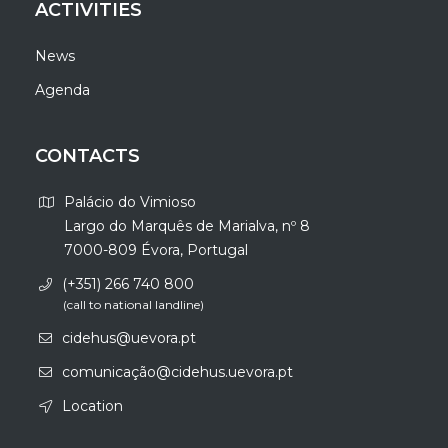
ACTIVITIES
News
Agenda
CONTACTS
Palácio do Vimioso
Largo do Marquês de Marialva, nº 8
7000-809 Évora, Portugal
(+351) 266 740 800
(call to national landline)
cidehus@uevora.pt
comunicação@cidehus.uevora.pt
Location