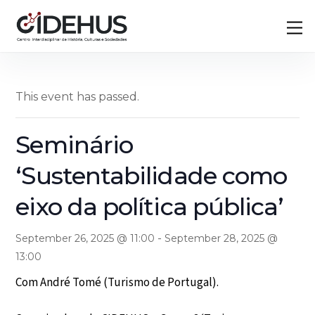
Skip
Back
M
to
To
content
Top
This event has passed.
Seminário
‘Sustentabilidade como
eixo da política pública’
-
September 26, 2025 @ 11:00
September 28, 2025 @
13:00
Com André Tomé (Turismo de Portugal).