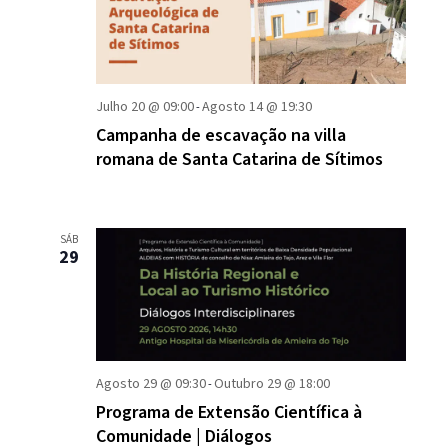
visual
c
i
de
o
Event
n
e
Julho 20 @ 09:00
Agosto 14 @ 19:30
-
a
Campanha de escavação na villa
d
romana de Santa Catarina de Sítimos
a
t
a
SÁB
29
.
Agosto 29 @ 09:30
Outubro 29 @ 18:00
-
Programa de Extensão Científica à
Comunidade | Diálogos