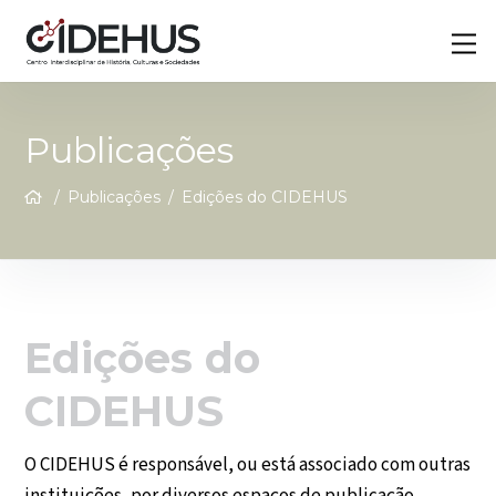
Skip
Back
M
to
To
content
Top
Publicações
/
Publicações
/
Edições do CIDEHUS
Edições do
CIDEHUS
O CIDEHUS é responsável, ou está associado com outras