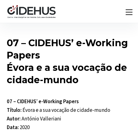
Skip
Back
M
to
To
content
Top
07 – CIDEHUS’ e-Working
Papers
Évora e a sua vocação de
cidade-mundo
07 – CIDEHUS’ e-Working Papers
Título:
Évora e a sua vocação de cidade-mundo
Autor:
António Valleriani
Data:
2020